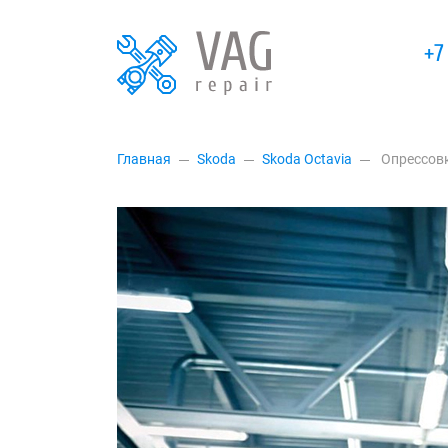
+7
Главная
Skoda
Skoda Octavia
Опрессов