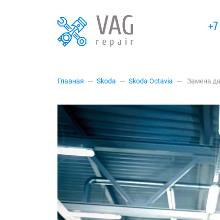
+7
Главная
Skoda
Skoda Octavia
Замена д