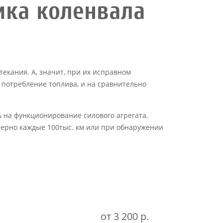
ика коленвала
текания. А, значит, при их исправном
е потребление топлива, и на сравнительно
 на функционирование силового агрегата,
мерно каждые 100тыс. км или при обнаружении
от 3 200 р.