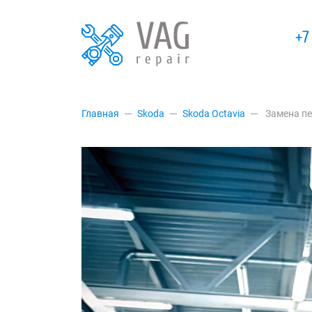
+7
Главная
Skoda
Skoda Octavia
Замена пе