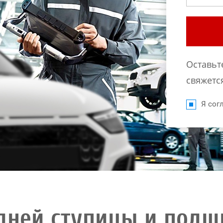
Оставьт
свяжется
Я согл
дней ступицы и подш