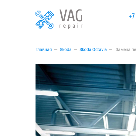
+7
Главная
Skoda
Skoda Octavia
Замена пе