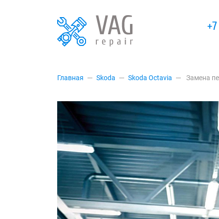
+7
Главная
Skoda
Skoda Octavia
Замена пе