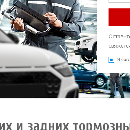
Оставьт
свяжется
Я согл
их и задних тормозны