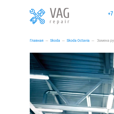
+7
Главная
Skoda
Skoda Octavia
Замена ру