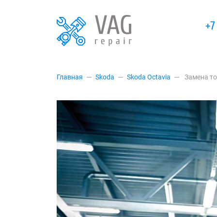
+7
Главная
Skoda
Skoda Octavia
Замена то