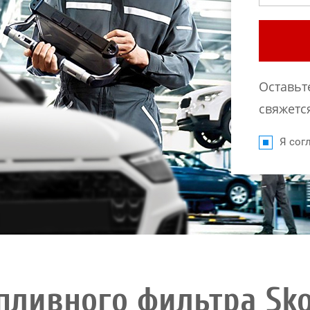
Оставьт
свяжется
Я согл
пливного фильтра Sko