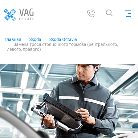
Главная
Skoda
Skoda Octavia
Замена троса стояночного тормоза (центрального,
левого, правого)