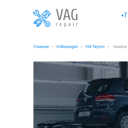
+7
Главная
Volkswagen
VW Tayron
Замена 