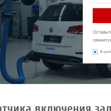
Оставьт
свяжется
Я согл
атчика включения зад