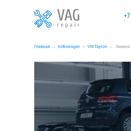
+7
Главная
Volkswagen
VW Tayron
Замена 