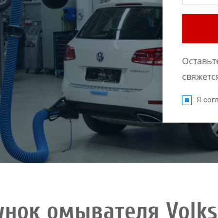
Оставьт
свяжется
Я согл
унок омывателя Volks