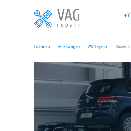
+7
Главная
Volkswagen
VW Tayron
Замена 