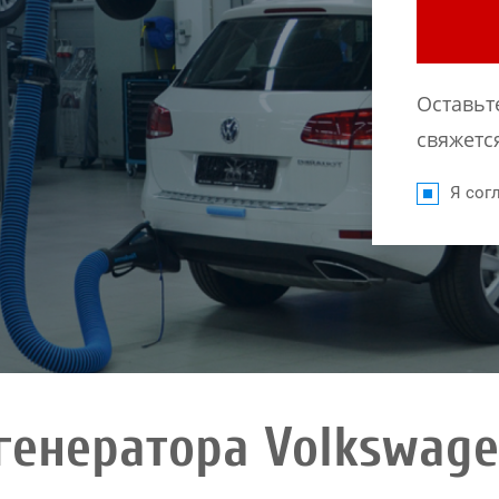
Оставьт
свяжется
Я согл
генератора Volkswage