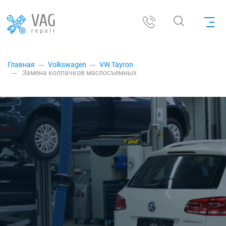
Главная
Volkswagen
VW Tayron
Замена колпачков маслосъемных