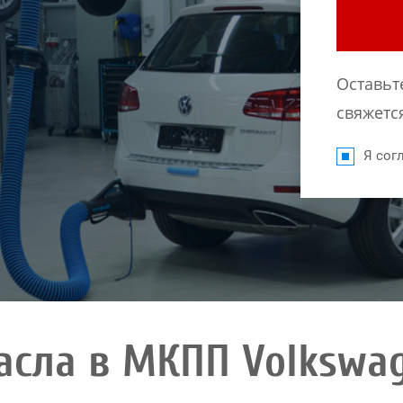
Оставьт
свяжется
Я согл
асла в МКПП Volkswag