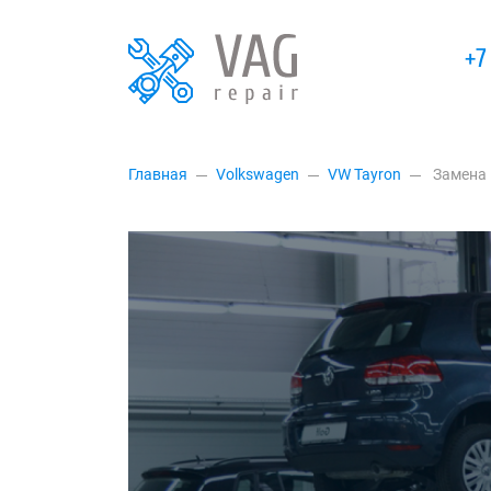
+7
Главная
Volkswagen
VW Tayron
Замена 