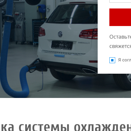
Оставьт
свяжется
Я согл
бка системы охлажден