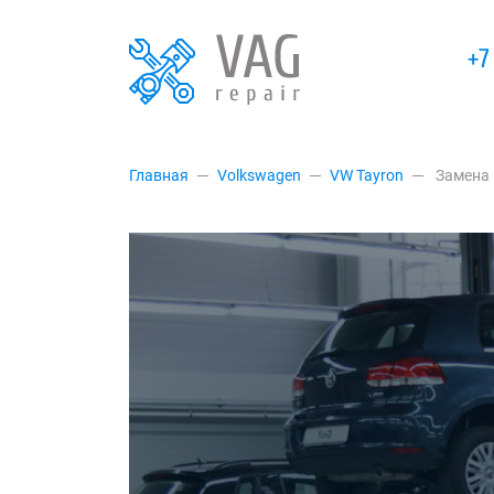
+7
Главная
Volkswagen
VW Tayron
Замена 