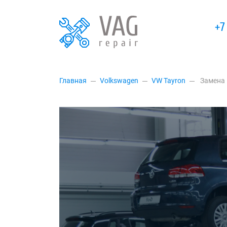
+7
Главная
Volkswagen
VW Tayron
Замена 