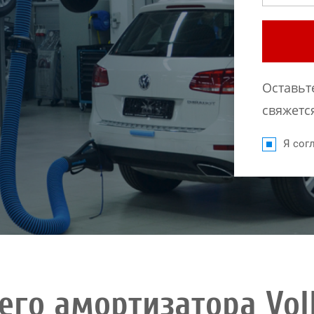
Оставьт
свяжется
Я согл
его амортизатора Vol