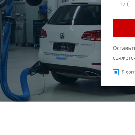
Оставьт
свяжется
Я согл