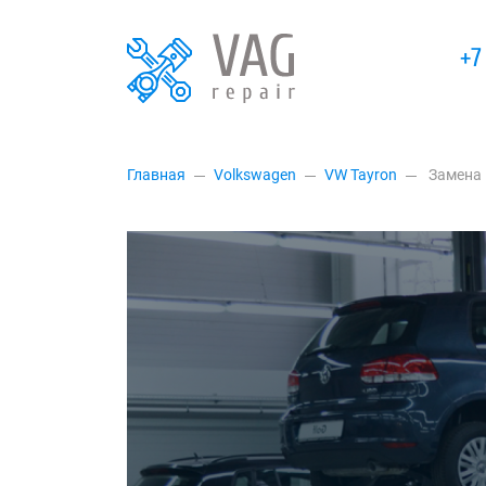
+7
Главная
Volkswagen
VW Tayron
Замена 