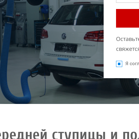
Оставьт
свяжется
Я согл
ередней ступицы и п