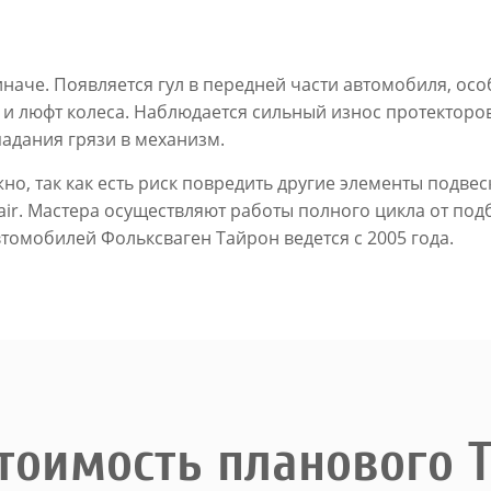
че. Появляется гул в передней части автомобиля, особ
 и люфт колеса. Наблюдается сильный износ протектор
падания грязи в механизм.
но, так как есть риск повредить другие элементы подве
ir. Мастера осуществляют работы полного цикла от под
омобилей Фольксваген Тайрон ведется с 2005 года.
тоимость планового 