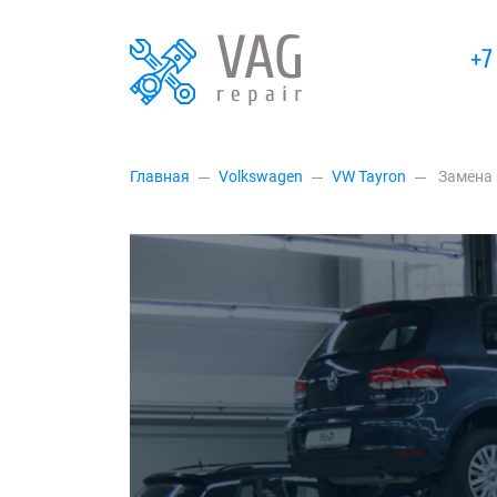
+7
Главная
Volkswagen
VW Tayron
Замена 