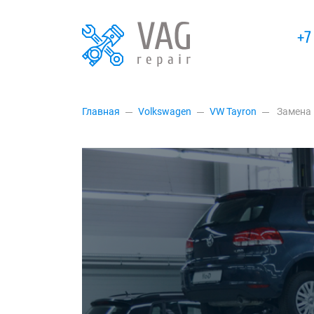
+7
Главная
Volkswagen
VW Tayron
Замена 