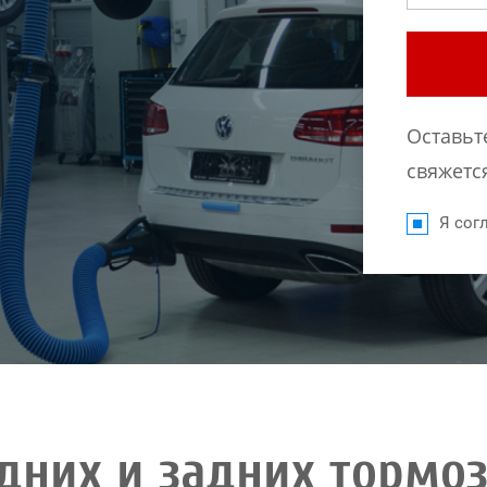
Оставьт
свяжется
Я согл
дних и задних тормо