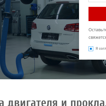
Оставьт
свяжется
Я согл
а двигателя и прокла