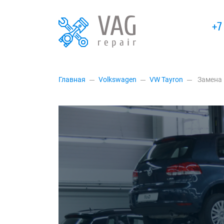
+7
Главная
Volkswagen
VW Tayron
Замена 