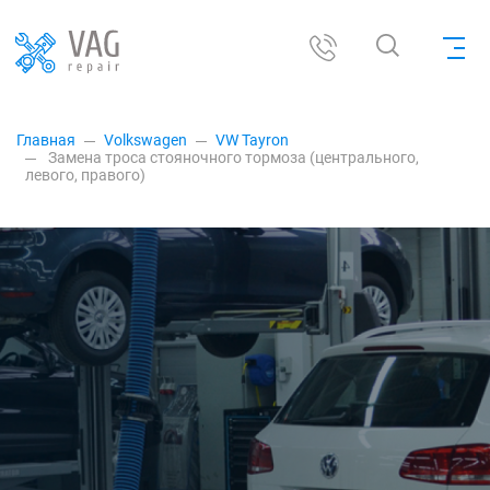
Главная
Volkswagen
VW Tayron
Замена троса стояночного тормоза (центрального,
левого, правого)