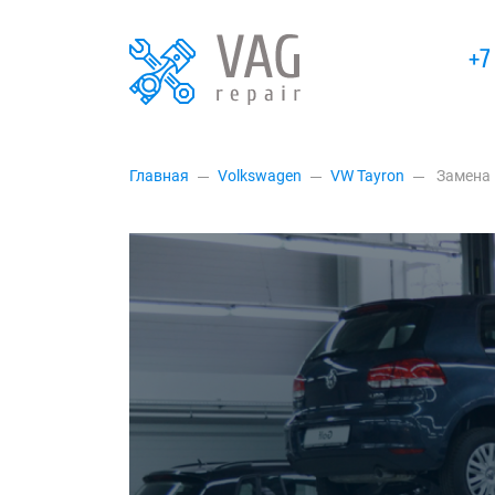
+7
Главная
Volkswagen
VW Tayron
Замена 