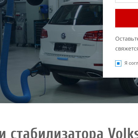
Оставьт
свяжется
Я согл
и стабилизатора Volk